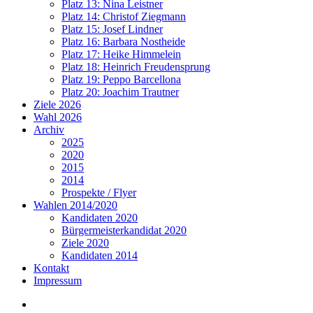
Platz 13: Nina Leistner
Platz 14: Christof Ziegmann
Platz 15: Josef Lindner
Platz 16: Barbara Nostheide
Platz 17: Heike Himmelein
Platz 18: Heinrich Freudensprung
Platz 19: Peppo Barcellona
Platz 20: Joachim Trautner
Ziele 2026
Wahl 2026
Archiv
2025
2020
2015
2014
Prospekte / Flyer
Wahlen 2014/2020
Kandidaten 2020
Bürgermeisterkandidat 2020
Ziele 2020
Kandidaten 2014
Kontakt
Impressum
Impressum