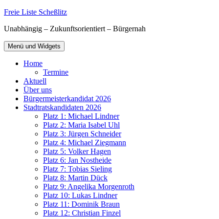
Zum
Freie Liste Scheßlitz
Inhalt
Unabhängig – Zukunftsorientiert – Bürgernah
springen
Menü und Widgets
Home
Termine
Aktuell
Über uns
Bürgermeisterkandidat 2026
Stadtratskandidaten 2026
Platz 1: Michael Lindner
Platz 2: Maria Isabel Uhl
Platz 3: Jürgen Schneider
Platz 4: Michael Ziegmann
Platz 5: Volker Hagen
Platz 6: Jan Nostheide
Platz 7: Tobias Sieling
Platz 8: Martin Dück
Platz 9: Angelika Morgenroth
Platz 10: Lukas Lindner
Platz 11: Dominik Braun
Platz 12: Christian Finzel